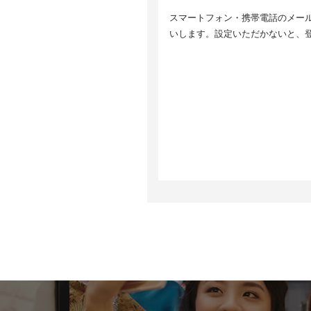
5
スマートフォン・携帯電話のメールア
取
6
いします。設定いただかないと、
個
ま
等
7
ご
止
情
8
8
当
す
サ
い
取
8
当
ク
ア
っ
G
h
9