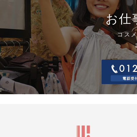
取
す
お仕
1
当
1
窓
コス
連
電
電