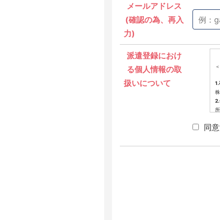
メールアドレス
(確認の為、再入
力)
派遣登録におけ
＜
る個人情報の取
扱いについて
1
株
2
所
3
同意
派
4
当
提
(
(
(
(
(
※
せ