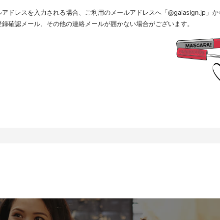
.個人情報の取扱いの委託について
ドレスを入力される場合、ご利用のメールアドレスへ「@gaiasign.jp
得した個人情報の取扱いの全部又は、一部を委託することはありません。
.個人情報を与えなかった場合に生じる結果
登録確認メール、その他の連絡メールが届かない場合がございます。
人情報を与えることは任意です。個人情報に関する情報の一部をご提供いただけない場合は、採用
すので、ご了承ください。また、これによりご本人様が被った損害（逸失利益を含む）、不利益等
を負いません。
.開示対象個人情報の開示等および問い合わせ窓口について
本人からの求めにより、当社が保有する開示対象個人情報に関する開示、利用目的の通知、内容の
、消去および第三者提供の停止(以下、開示等という)に応じます。開示等に応ずる窓口は、下記「
、相談等の問合せ先」を参照してください。
.Webサイトにおける個人情報等の取扱いについて
.1 クッキー（Cookie）、IPアドレス、webビーコンの利用ついて
社は、当社が運営するWebサイトにおいて、クッキー（Cookie）、IPアドレス、webビーコンを
。
ーバーで発生した障害や問題の原因を突き止め解決するため、Webサイトや電子メール等の内容を
状態で統計資料として利用するため、ご本人は、インターネット閲覧ソフト（以下、ブラウザーと
りを拒否することにより、弊社によるクッキーおよびWebビーコンの利用を拒否することができま
.2 Googleアナリティクスの利用について
社は、当社サイトにおいて、その利用状況を把握するために、Googleアナリティクスを利用すること
スは、ファーストパーティクッキーを利用して、弊社サイトへのアクセス情報を個人を特定するこ
クセス情報の収集方法および利用方法については、Googleアナリティクスサービス利用規約およびG
て定められています。
oogleアナリティクスについての詳細は、こちらをご参照ください。
ttp://www.google.com/analytics
.個人情報の安全管理措置について