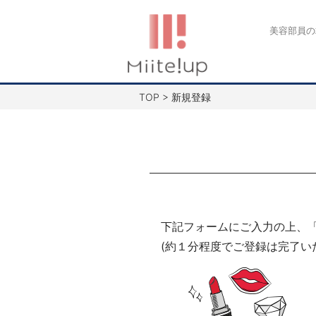
コ
ン
美容部員の
テ
ン
ツ
TOP
>
新規登録
へ
ス
キ
ッ
プ
下記フォームにご入力の上、
(約１分程度でご登録は完了い