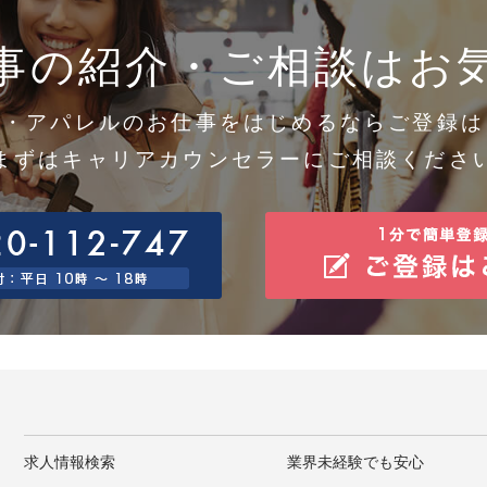
得した個人情報については、漏洩、減失またはき損の防止と是正、その他個人情報の安全管理のた
。
事の紹介・ご相談はお
0.個人情報保護方針
社ホームページの個人情報保護方針をご覧下さい。 https://www.gaiasign.co.jp
1.当社の個人情報の取扱いに関する苦情、相談等の問合せ先
口の名称 ：個人情報問合せ窓口
メ・アパレルのお仕事をはじめるならご登録は
絡先 住所 ：神戸市中央区東川崎町1-7-4
話/FAX ：078-380-0360/078-360-3308
まずはキャリアカウンセラーにご相談くださ
子メール：support@gaiasign.jp
求人情報検索
業界未経験でも安心