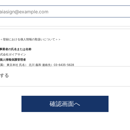
＜登録における個人情報の取扱いについて＞＞
.事業者の氏名または名称
式会社ガイアサイン
.個人情報保護管理者
属） 東京本社 氏名） 北川 義和 連絡先）03-6435-5628
.個人情報の利用目的
する
遣登録に係わる業務に利用するため（派遣登録に関する情報提供、採用可否判断、派遣業務に関す
.個人情報の第三者提供について
社では、職業紹介を行う場合本人の同意を得た上で、個人情報を第三者に提供します。
供する目的、提供する個人情報の項目、提供の手段、当該情報の提供を受ける者は以下の通りです
1)第三者に提供する目的･･･派遣業務、人材紹介
2)提供する個人情報の項目･･･氏名､性別､住所､生年月日
3)提供の手段又は方法･･･直接書面、FAX、メール
4)当該情報の提供を受ける者の種類、属性･･･人材派遣業種、当社に人材紹介を依頼した者
5)取得方法･･･求職者様より手渡しにて取得
本人から個人情報の提供停止の求めがあった場合、第3者への提供を停止します。個人情報の提供を
窓口」までお問い合わせください。