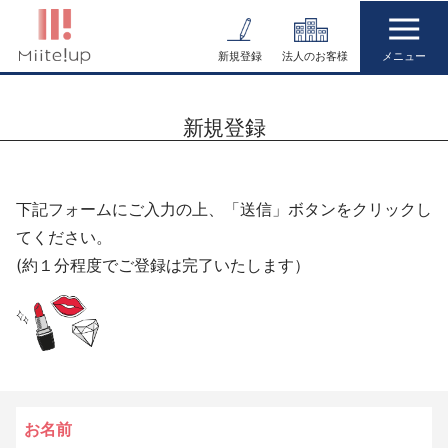
コ
ン
新規登録
法人のお客様
テ
ン
新規登録
ツ
へ
ス
下記フォームにご入力の上、「送信」ボタンをクリックし
キ
てください。
ッ
(約１分程度でご登録は完了いたします）
プ
お名前