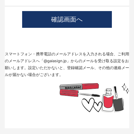
4.個人情報の第三者提供について
当社では、職業紹介を行う場合本人の同意を得た上で、個人情報を第三者
に提供します。
提供する目的、提供する個人情報の項目、提供の手段、当該情報の提供を
受ける者は以下の通りです。
(1)第三者に提供する目的･･･派遣業務、人材紹介
(2)提供する個人情報の項目･･･氏名､性別､住所､生年月日
(3)提供の手段又は方法･･･直接書面、FAX、メール
(4)当該情報の提供を受ける者の種類、属性･･･人材派遣業種、当社に人材
スマートフォン・携帯電話のメールアドレスを入力される場合、ご利用
紹介を依頼した者
(5)取得方法･･･求職者様より手渡しにて取得
のメールアドレスへ「@gaiasign.jp」からのメールを受け取る設定をお
※本人から個人情報の提供停止の求めがあった場合、第3者への提供を停止
願いします。設定いただかないと、登録確認メール、その他の連絡メー
します。個人情報の提供を停止する場合は、「個人情報問合せ窓口」まで
ルが届かない場合がございます。
お問い合わせください。
5.個人情報の取扱いの委託について
取得した個人情報の取扱いの全部又は、一部を委託することはありませ
ん。
6.個人情報を与えなかった場合に生じる結果
個人情報を与えることは任意です。個人情報に関する情報の一部をご提供
いただけない場合は、採用選考の対象外となる場合がございますので、ご
了承ください。また、これによりご本人様が被った損害（逸失利益を含
む）、不利益等について、当社は何らの賠償責任等を負いません。
7.開示対象個人情報の開示等および問い合わせ窓口について
ご本人からの求めにより、当社が保有する開示対象個人情報に関する開