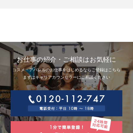
示、利用目的の通知、内容の訂正・追加または削除、利用停止、消去およ
び第三者提供の停止(以下、開示等という)に応じます。開示等に応ずる窓口
は、下記「当社の個人情報の取扱いに関する苦情、相談等の問合せ先」を
参照してください。
8.Webサイトにおける個人情報等の取扱いについて
8.1 クッキー（Cookie）、IPアドレス、webビーコンの利用ついて
当社は、当社が運営するWebサイトにおいて、クッキー（Cookie）、IPア
ドレス、webビーコンを次の目的で使用することがあります。
サーバーで発生した障害や問題の原因を突き止め解決するため、Webサイ
トや電子メール等の内容を改良するため、個人を特定できない状態で統計
資料として利用するため、ご本人は、インターネット閲覧ソフト（以下、
お仕事の紹介・ご相談はお気軽に
ブラウザーといいます）の設定でクッキーの受取りを拒否することによ
り、弊社によるクッキーおよびWebビーコンの利用を拒否することができ
コスメ・アパレルのお仕事をはじめるならご登録はこちら
ます。
8.2 Googleアナリティクスの利用について
まずはキャリアカウンセラーにご相談ください
当社は、当社サイトにおいて、その利用状況を把握するために、Googleア
ナリティクスを利用することがあります。Googleアナリティクスは、ファ
ーストパーティクッキーを利用して、弊社サイトへのアクセス情報を個人
を特定することなく収集します。
アクセス情報の収集方法および利用方法については、Googleアナリティク
スサービス利用規約およびGoogleプライバシーポリシーによって定められ
ています。
Googleアナリティクスについての詳細は、こちらをご参照ください。
http://www.google.com/analytics
9.個人情報の安全管理措置について