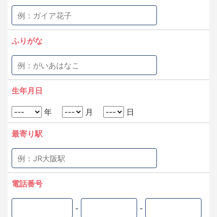
ふりがな
生年月日
年
月
日
最寄り駅
電話番号
-
-