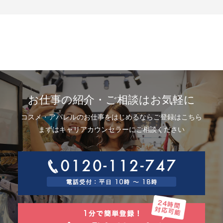
示、利用目的の通知、内容の訂正・追加または削除、利用停止、消去およ
び第三者提供の停止(以下、開示等という)に応じます。開示等に応ずる窓口
は、下記「当社の個人情報の取扱いに関する苦情、相談等の問合せ先」を
参照してください。
8.Webサイトにおける個人情報等の取扱いについて
8.1 クッキー（Cookie）、IPアドレス、webビーコンの利用ついて
当社は、当社が運営するWebサイトにおいて、クッキー（Cookie）、IPア
ドレス、webビーコンを次の目的で使用することがあります。
サーバーで発生した障害や問題の原因を突き止め解決するため、Webサイ
トや電子メール等の内容を改良するため、個人を特定できない状態で統計
資料として利用するため、ご本人は、インターネット閲覧ソフト（以下、
お仕事の紹介・ご相談はお気軽に
ブラウザーといいます）の設定でクッキーの受取りを拒否することによ
り、弊社によるクッキーおよびWebビーコンの利用を拒否することができ
コスメ・アパレルのお仕事をはじめるならご登録はこちら
ます。
8.2 Googleアナリティクスの利用について
まずはキャリアカウンセラーにご相談ください
当社は、当社サイトにおいて、その利用状況を把握するために、Googleア
ナリティクスを利用することがあります。Googleアナリティクスは、ファ
ーストパーティクッキーを利用して、弊社サイトへのアクセス情報を個人
を特定することなく収集します。
アクセス情報の収集方法および利用方法については、Googleアナリティク
スサービス利用規約およびGoogleプライバシーポリシーによって定められ
ています。
Googleアナリティクスについての詳細は、こちらをご参照ください。
http://www.google.com/analytics
9.個人情報の安全管理措置について