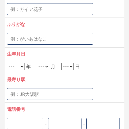
ふりがな
生年月日
年
月
日
最寄り駅
電話番号
-
-