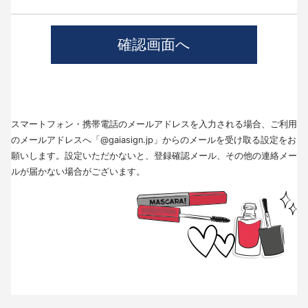
4.個人情報の第三者提供について
当社では、職業紹介を行う場合本人の同意を得た上で、個人情報を第三者
に提供します。
提供する目的、提供する個人情報の項目、提供の手段、当該情報の提供を
受ける者は以下の通りです。
(1)第三者に提供する目的･･･派遣業務、人材紹介
(2)提供する個人情報の項目･･･氏名､性別､住所､生年月日
(3)提供の手段又は方法･･･直接書面、FAX、メール
(4)当該情報の提供を受ける者の種類、属性･･･人材派遣業種、当社に人材
スマートフォン・携帯電話のメールアドレスを入力される場合、ご利用
紹介を依頼した者
(5)取得方法･･･求職者様より手渡しにて取得
のメールアドレスへ「@gaiasign.jp」からのメールを受け取る設定をお
※本人から個人情報の提供停止の求めがあった場合、第3者への提供を停止
願いします。設定いただかないと、登録確認メール、その他の連絡メー
します。個人情報の提供を停止する場合は、「個人情報問合せ窓口」まで
ルが届かない場合がございます。
お問い合わせください。
5.個人情報の取扱いの委託について
取得した個人情報の取扱いの全部又は、一部を委託することはありませ
ん。
6.個人情報を与えなかった場合に生じる結果
個人情報を与えることは任意です。個人情報に関する情報の一部をご提供
いただけない場合は、採用選考の対象外となる場合がございますので、ご
了承ください。また、これによりご本人様が被った損害（逸失利益を含
む）、不利益等について、当社は何らの賠償責任等を負いません。
7.開示対象個人情報の開示等および問い合わせ窓口について
ご本人からの求めにより、当社が保有する開示対象個人情報に関する開