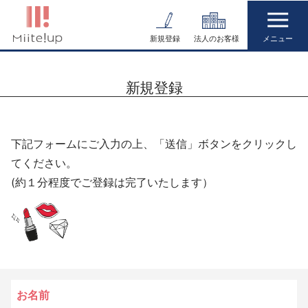
コ
ン
新規登録
法人のお客様
テ
ン
新規登録
ツ
へ
ス
下記フォームにご入力の上、「送信」ボタンをクリックし
キ
てください。
ッ
(約１分程度でご登録は完了いたします）
プ
お名前