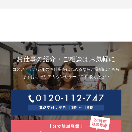
示、利用目的の通知、内容の訂正・追加または削除、利用停止、消去およ
び第三者提供の停止(以下、開示等という)に応じます。開示等に応ずる窓口
は、下記「当社の個人情報の取扱いに関する苦情、相談等の問合せ先」を
参照してください。
8.Webサイトにおける個人情報等の取扱いについて
8.1 クッキー（Cookie）、IPアドレス、webビーコンの利用ついて
当社は、当社が運営するWebサイトにおいて、クッキー（Cookie）、IPア
ドレス、webビーコンを次の目的で使用することがあります。
サーバーで発生した障害や問題の原因を突き止め解決するため、Webサイ
トや電子メール等の内容を改良するため、個人を特定できない状態で統計
資料として利用するため、ご本人は、インターネット閲覧ソフト（以下、
お仕事の紹介・ご相談はお気軽に
ブラウザーといいます）の設定でクッキーの受取りを拒否することによ
り、弊社によるクッキーおよびWebビーコンの利用を拒否することができ
コスメ・アパレルのお仕事をはじめるならご登録はこちら
ます。
8.2 Googleアナリティクスの利用について
まずはキャリアカウンセラーにご相談ください
当社は、当社サイトにおいて、その利用状況を把握するために、Googleア
ナリティクスを利用することがあります。Googleアナリティクスは、ファ
ーストパーティクッキーを利用して、弊社サイトへのアクセス情報を個人
を特定することなく収集します。
アクセス情報の収集方法および利用方法については、Googleアナリティク
スサービス利用規約およびGoogleプライバシーポリシーによって定められ
ています。
Googleアナリティクスについての詳細は、こちらをご参照ください。
http://www.google.com/analytics
9.個人情報の安全管理措置について