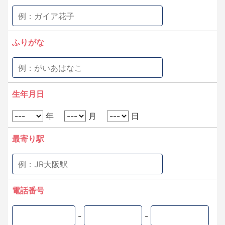
ふりがな
生年月日
年
月
日
最寄り駅
電話番号
-
-