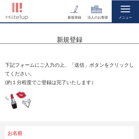
コ
ン
新規登録
法人のお客様
テ
ン
新規登録
ツ
へ
ス
下記フォームにご入力の上、「送信」ボタンをクリックし
キ
てください。
ッ
(約１分程度でご登録は完了いたします）
プ
お名前