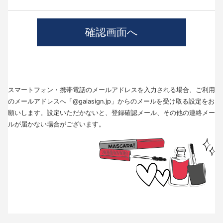
4.個人情報の第三者提供について
当社では、職業紹介を行う場合本人の同意を得た上で、個人情報を第三者
に提供します。
提供する目的、提供する個人情報の項目、提供の手段、当該情報の提供を
受ける者は以下の通りです。
(1)第三者に提供する目的･･･派遣業務、人材紹介
(2)提供する個人情報の項目･･･氏名､性別､住所､生年月日
(3)提供の手段又は方法･･･直接書面、FAX、メール
(4)当該情報の提供を受ける者の種類、属性･･･人材派遣業種、当社に人材
スマートフォン・携帯電話のメールアドレスを入力される場合、ご利用
紹介を依頼した者
(5)取得方法･･･求職者様より手渡しにて取得
のメールアドレスへ「@gaiasign.jp」からのメールを受け取る設定をお
※本人から個人情報の提供停止の求めがあった場合、第3者への提供を停止
願いします。設定いただかないと、登録確認メール、その他の連絡メー
します。個人情報の提供を停止する場合は、「個人情報問合せ窓口」まで
ルが届かない場合がございます。
お問い合わせください。
5.個人情報の取扱いの委託について
取得した個人情報の取扱いの全部又は、一部を委託することはありませ
ん。
6.個人情報を与えなかった場合に生じる結果
個人情報を与えることは任意です。個人情報に関する情報の一部をご提供
いただけない場合は、採用選考の対象外となる場合がございますので、ご
了承ください。また、これによりご本人様が被った損害（逸失利益を含
む）、不利益等について、当社は何らの賠償責任等を負いません。
7.開示対象個人情報の開示等および問い合わせ窓口について
ご本人からの求めにより、当社が保有する開示対象個人情報に関する開