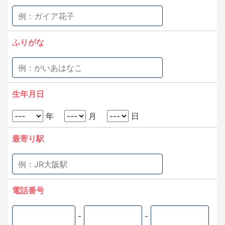
ふりがな
生年月日
年
月
日
最寄り駅
電話番号
-
-