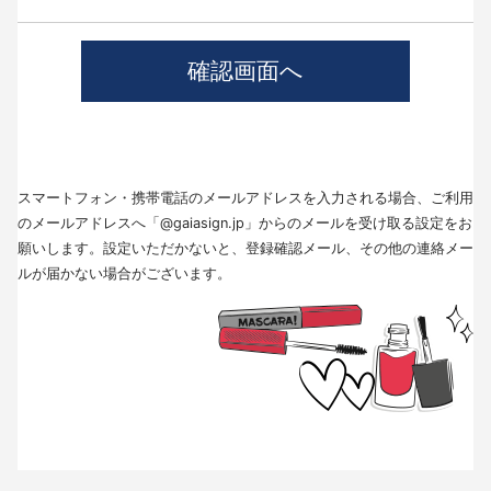
4.個人情報の第三者提供について
当社では、職業紹介を行う場合本人の同意を得た上で、個人情報を第三者
に提供します。
提供する目的、提供する個人情報の項目、提供の手段、当該情報の提供を
受ける者は以下の通りです。
(1)第三者に提供する目的･･･派遣業務、人材紹介
(2)提供する個人情報の項目･･･氏名､性別､住所､生年月日
(3)提供の手段又は方法･･･直接書面、FAX、メール
(4)当該情報の提供を受ける者の種類、属性･･･人材派遣業種、当社に人材
スマートフォン・携帯電話のメールアドレスを入力される場合、ご利用
紹介を依頼した者
(5)取得方法･･･求職者様より手渡しにて取得
のメールアドレスへ「@gaiasign.jp」からのメールを受け取る設定をお
※本人から個人情報の提供停止の求めがあった場合、第3者への提供を停止
願いします。設定いただかないと、登録確認メール、その他の連絡メー
します。個人情報の提供を停止する場合は、「個人情報問合せ窓口」まで
ルが届かない場合がございます。
お問い合わせください。
5.個人情報の取扱いの委託について
取得した個人情報の取扱いの全部又は、一部を委託することはありませ
ん。
6.個人情報を与えなかった場合に生じる結果
個人情報を与えることは任意です。個人情報に関する情報の一部をご提供
いただけない場合は、採用選考の対象外となる場合がございますので、ご
了承ください。また、これによりご本人様が被った損害（逸失利益を含
む）、不利益等について、当社は何らの賠償責任等を負いません。
7.開示対象個人情報の開示等および問い合わせ窓口について
ご本人からの求めにより、当社が保有する開示対象個人情報に関する開