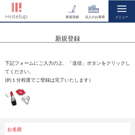
コ
ン
新規登録
法人のお客様
テ
ン
新規登録
ツ
へ
ス
下記フォームにご入力の上、「送信」ボタンをクリックし
キ
てください。
ッ
(約１分程度でご登録は完了いたします）
プ
お名前