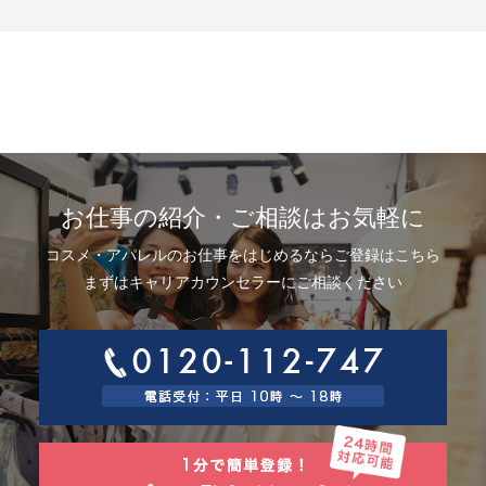
示、利用目的の通知、内容の訂正・追加または削除、利用停止、消去およ
び第三者提供の停止(以下、開示等という)に応じます。開示等に応ずる窓口
は、下記「当社の個人情報の取扱いに関する苦情、相談等の問合せ先」を
参照してください。
8.Webサイトにおける個人情報等の取扱いについて
8.1 クッキー（Cookie）、IPアドレス、webビーコンの利用ついて
当社は、当社が運営するWebサイトにおいて、クッキー（Cookie）、IPア
ドレス、webビーコンを次の目的で使用することがあります。
サーバーで発生した障害や問題の原因を突き止め解決するため、Webサイ
トや電子メール等の内容を改良するため、個人を特定できない状態で統計
資料として利用するため、ご本人は、インターネット閲覧ソフト（以下、
お仕事の紹介・ご相談はお気軽に
ブラウザーといいます）の設定でクッキーの受取りを拒否することによ
り、弊社によるクッキーおよびWebビーコンの利用を拒否することができ
コスメ・アパレルのお仕事をはじめるならご登録はこちら
ます。
8.2 Googleアナリティクスの利用について
まずはキャリアカウンセラーにご相談ください
当社は、当社サイトにおいて、その利用状況を把握するために、Googleア
ナリティクスを利用することがあります。Googleアナリティクスは、ファ
ーストパーティクッキーを利用して、弊社サイトへのアクセス情報を個人
を特定することなく収集します。
アクセス情報の収集方法および利用方法については、Googleアナリティク
スサービス利用規約およびGoogleプライバシーポリシーによって定められ
ています。
Googleアナリティクスについての詳細は、こちらをご参照ください。
http://www.google.com/analytics
9.個人情報の安全管理措置について