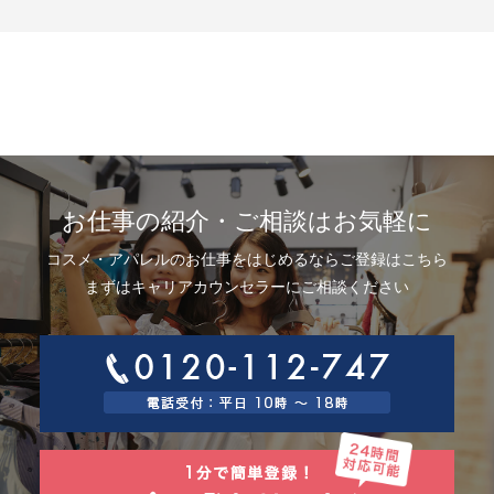
示、利用目的の通知、内容の訂正・追加または削除、利用停止、消去およ
び第三者提供の停止(以下、開示等という)に応じます。開示等に応ずる窓口
は、下記「当社の個人情報の取扱いに関する苦情、相談等の問合せ先」を
参照してください。
8.Webサイトにおける個人情報等の取扱いについて
8.1 クッキー（Cookie）、IPアドレス、webビーコンの利用ついて
当社は、当社が運営するWebサイトにおいて、クッキー（Cookie）、IPア
ドレス、webビーコンを次の目的で使用することがあります。
サーバーで発生した障害や問題の原因を突き止め解決するため、Webサイ
トや電子メール等の内容を改良するため、個人を特定できない状態で統計
資料として利用するため、ご本人は、インターネット閲覧ソフト（以下、
お仕事の紹介・ご相談はお気軽に
ブラウザーといいます）の設定でクッキーの受取りを拒否することによ
り、弊社によるクッキーおよびWebビーコンの利用を拒否することができ
コスメ・アパレルのお仕事をはじめるならご登録はこちら
ます。
8.2 Googleアナリティクスの利用について
まずはキャリアカウンセラーにご相談ください
当社は、当社サイトにおいて、その利用状況を把握するために、Googleア
ナリティクスを利用することがあります。Googleアナリティクスは、ファ
ーストパーティクッキーを利用して、弊社サイトへのアクセス情報を個人
を特定することなく収集します。
アクセス情報の収集方法および利用方法については、Googleアナリティク
スサービス利用規約およびGoogleプライバシーポリシーによって定められ
ています。
Googleアナリティクスについての詳細は、こちらをご参照ください。
http://www.google.com/analytics
9.個人情報の安全管理措置について