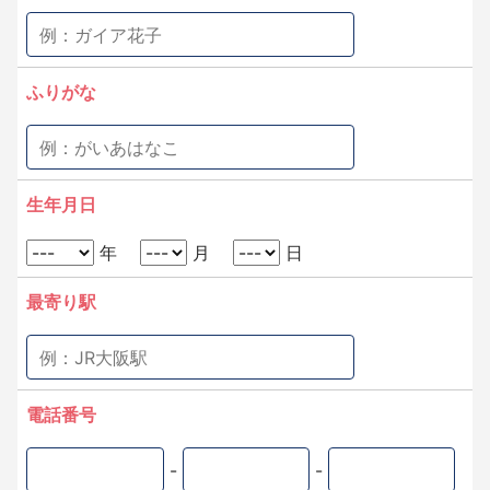
ふりがな
生年月日
年
月
日
最寄り駅
電話番号
-
-