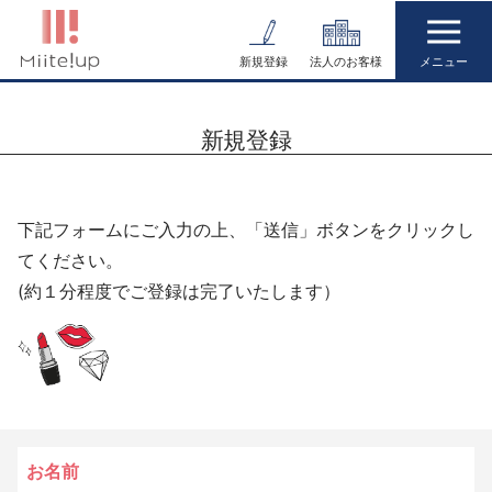
コ
ン
新規登録
法人のお客様
テ
ン
新規登録
ツ
へ
ス
下記フォームにご入力の上、「送信」ボタンをクリックし
キ
てください。
ッ
(約１分程度でご登録は完了いたします）
プ
お名前