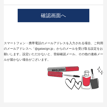
4.個人情報の第三者提供について
当社では、職業紹介を行う場合本人の同意を得た上で、個人情報を第三者
に提供します。
提供する目的、提供する個人情報の項目、提供の手段、当該情報の提供を
受ける者は以下の通りです。
(1)第三者に提供する目的･･･派遣業務、人材紹介
(2)提供する個人情報の項目･･･氏名､性別､住所､生年月日
(3)提供の手段又は方法･･･直接書面、FAX、メール
(4)当該情報の提供を受ける者の種類、属性･･･人材派遣業種、当社に人材
スマートフォン・携帯電話のメールアドレスを入力される場合、ご利用
紹介を依頼した者
(5)取得方法･･･求職者様より手渡しにて取得
のメールアドレスへ「@gaiasign.jp」からのメールを受け取る設定をお
※本人から個人情報の提供停止の求めがあった場合、第3者への提供を停止
願いします。設定いただかないと、登録確認メール、その他の連絡メー
します。個人情報の提供を停止する場合は、「個人情報問合せ窓口」まで
ルが届かない場合がございます。
お問い合わせください。
5.個人情報の取扱いの委託について
取得した個人情報の取扱いの全部又は、一部を委託することはありませ
ん。
6.個人情報を与えなかった場合に生じる結果
個人情報を与えることは任意です。個人情報に関する情報の一部をご提供
いただけない場合は、採用選考の対象外となる場合がございますので、ご
了承ください。また、これによりご本人様が被った損害（逸失利益を含
む）、不利益等について、当社は何らの賠償責任等を負いません。
7.開示対象個人情報の開示等および問い合わせ窓口について
ご本人からの求めにより、当社が保有する開示対象個人情報に関する開