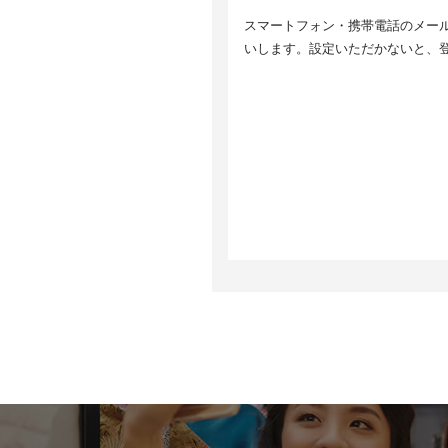
5
スマートフォン・携帯電話のメールア
取
6
いします。設定いただかないと、
個
ま
等
7
ご
止
情
8
8
当
す
サ
い
取
8
当
ク
ア
っ
G
h
9