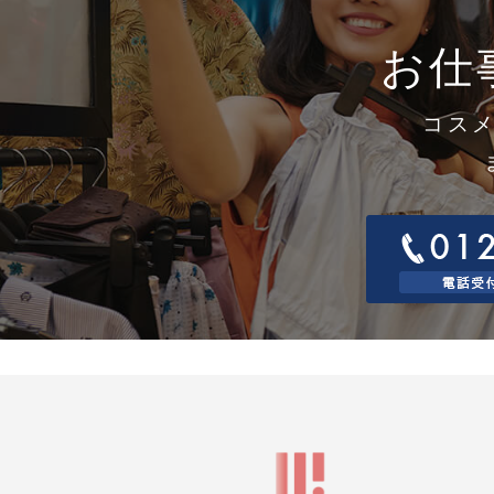
取
す
お仕
1
当
1
窓
コス
連
電
電