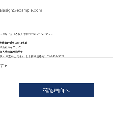
＜登録における個人情報の取扱いについて＞＞
.事業者の氏名または名称
式会社ガイアサイン
.個人情報保護管理者
属） 東京本社 氏名） 北川 義和 連絡先）03-6435-5628
.個人情報の利用目的
する
遣登録に係わる業務に利用するため（派遣登録に関する情報提供、採用可否判断、派遣業務に関す
.個人情報の第三者提供について
社では、職業紹介を行う場合本人の同意を得た上で、個人情報を第三者に提供します。
供する目的、提供する個人情報の項目、提供の手段、当該情報の提供を受ける者は以下の通りです
1)第三者に提供する目的･･･派遣業務、人材紹介
2)提供する個人情報の項目･･･氏名､性別､住所､生年月日
3)提供の手段又は方法･･･直接書面、FAX、メール
4)当該情報の提供を受ける者の種類、属性･･･人材派遣業種、当社に人材紹介を依頼した者
5)取得方法･･･求職者様より手渡しにて取得
本人から個人情報の提供停止の求めがあった場合、第3者への提供を停止します。個人情報の提供を
窓口」までお問い合わせください。