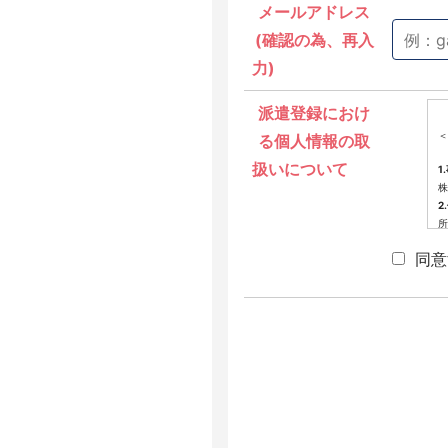
メールアドレス
(確認の為、再入
力)
派遣登録におけ
＜
る個人情報の取
扱いについて
1
株
2
所
3
同意
派
4
当
提
(
(
(
(
(
※
せ