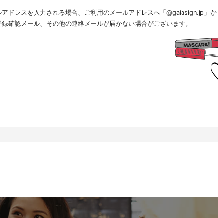
.個人情報の取扱いの委託について
ドレスを入力される場合、ご利用のメールアドレスへ「@gaiasign.jp
得した個人情報の取扱いの全部又は、一部を委託することはありません。
.個人情報を与えなかった場合に生じる結果
登録確認メール、その他の連絡メールが届かない場合がございます。
人情報を与えることは任意です。個人情報に関する情報の一部をご提供いただけない場合は、採用
すので、ご了承ください。また、これによりご本人様が被った損害（逸失利益を含む）、不利益等
を負いません。
.開示対象個人情報の開示等および問い合わせ窓口について
本人からの求めにより、当社が保有する開示対象個人情報に関する開示、利用目的の通知、内容の
、消去および第三者提供の停止(以下、開示等という)に応じます。開示等に応ずる窓口は、下記「
、相談等の問合せ先」を参照してください。
.Webサイトにおける個人情報等の取扱いについて
.1 クッキー（Cookie）、IPアドレス、webビーコンの利用ついて
社は、当社が運営するWebサイトにおいて、クッキー（Cookie）、IPアドレス、webビーコンを
。
ーバーで発生した障害や問題の原因を突き止め解決するため、Webサイトや電子メール等の内容を
状態で統計資料として利用するため、ご本人は、インターネット閲覧ソフト（以下、ブラウザーと
りを拒否することにより、弊社によるクッキーおよびWebビーコンの利用を拒否することができま
.2 Googleアナリティクスの利用について
社は、当社サイトにおいて、その利用状況を把握するために、Googleアナリティクスを利用すること
スは、ファーストパーティクッキーを利用して、弊社サイトへのアクセス情報を個人を特定するこ
クセス情報の収集方法および利用方法については、Googleアナリティクスサービス利用規約およびG
て定められています。
oogleアナリティクスについての詳細は、こちらをご参照ください。
ttp://www.google.com/analytics
.個人情報の安全管理措置について