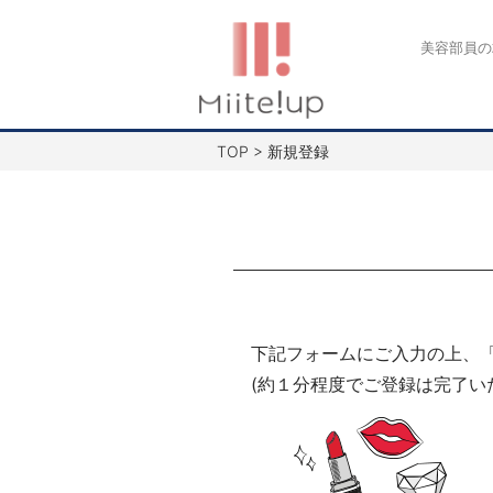
コ
ン
美容部員の
テ
ン
ツ
TOP
>
新規登録
へ
ス
キ
ッ
プ
下記フォームにご入力の上、
(約１分程度でご登録は完了い