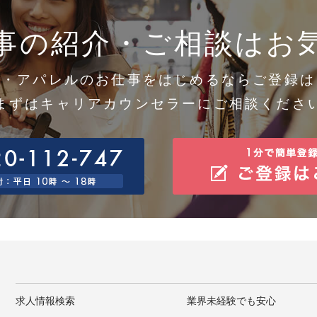
得した個人情報については、漏洩、減失またはき損の防止と是正、その他個人情報の安全管理のた
。
事の紹介・ご相談はお
0.個人情報保護方針
社ホームページの個人情報保護方針をご覧下さい。 https://www.gaiasign.co.jp
1.当社の個人情報の取扱いに関する苦情、相談等の問合せ先
口の名称 ：個人情報問合せ窓口
メ・アパレルのお仕事をはじめるならご登録は
絡先 住所 ：神戸市中央区東川崎町1-7-4
話/FAX ：078-380-0360/078-360-3308
まずはキャリアカウンセラーにご相談くださ
子メール：support@gaiasign.jp
求人情報検索
業界未経験でも安心