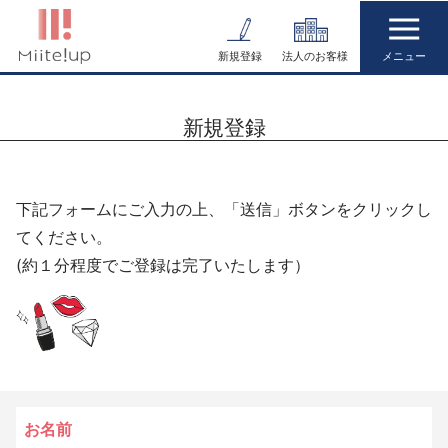
コ
ン
新規登録
法人のお客様
テ
ン
新規登録
ツ
へ
ス
下記フォームにご入力の上、「送信」ボタンをクリックし
キ
てください。
ッ
(約１分程度でご登録は完了いたします）
プ
お名前