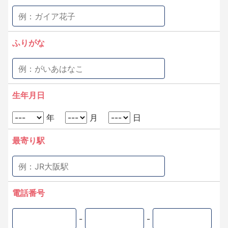
ふりがな
生年月日
年
月
日
最寄り駅
電話番号
-
-