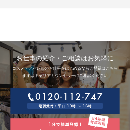
示、利用目的の通知、内容の訂正・追加または削除、利用停止、消去およ
び第三者提供の停止(以下、開示等という)に応じます。開示等に応ずる窓口
は、下記「当社の個人情報の取扱いに関する苦情、相談等の問合せ先」を
参照してください。
8.Webサイトにおける個人情報等の取扱いについて
8.1 クッキー（Cookie）、IPアドレス、webビーコンの利用ついて
当社は、当社が運営するWebサイトにおいて、クッキー（Cookie）、IPア
ドレス、webビーコンを次の目的で使用することがあります。
サーバーで発生した障害や問題の原因を突き止め解決するため、Webサイ
トや電子メール等の内容を改良するため、個人を特定できない状態で統計
資料として利用するため、ご本人は、インターネット閲覧ソフト（以下、
お仕事の紹介・ご相談はお気軽に
ブラウザーといいます）の設定でクッキーの受取りを拒否することによ
り、弊社によるクッキーおよびWebビーコンの利用を拒否することができ
コスメ・アパレルのお仕事をはじめるならご登録はこちら
ます。
8.2 Googleアナリティクスの利用について
まずはキャリアカウンセラーにご相談ください
当社は、当社サイトにおいて、その利用状況を把握するために、Googleア
ナリティクスを利用することがあります。Googleアナリティクスは、ファ
ーストパーティクッキーを利用して、弊社サイトへのアクセス情報を個人
を特定することなく収集します。
アクセス情報の収集方法および利用方法については、Googleアナリティク
スサービス利用規約およびGoogleプライバシーポリシーによって定められ
ています。
Googleアナリティクスについての詳細は、こちらをご参照ください。
http://www.google.com/analytics
9.個人情報の安全管理措置について