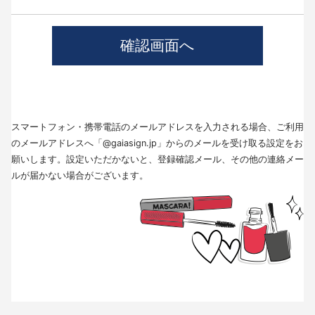
4.個人情報の第三者提供について
当社では、職業紹介を行う場合本人の同意を得た上で、個人情報を第三者
に提供します。
提供する目的、提供する個人情報の項目、提供の手段、当該情報の提供を
受ける者は以下の通りです。
(1)第三者に提供する目的･･･派遣業務、人材紹介
(2)提供する個人情報の項目･･･氏名､性別､住所､生年月日
(3)提供の手段又は方法･･･直接書面、FAX、メール
(4)当該情報の提供を受ける者の種類、属性･･･人材派遣業種、当社に人材
スマートフォン・携帯電話のメールアドレスを入力される場合、ご利用
紹介を依頼した者
(5)取得方法･･･求職者様より手渡しにて取得
のメールアドレスへ「@gaiasign.jp」からのメールを受け取る設定をお
※本人から個人情報の提供停止の求めがあった場合、第3者への提供を停止
願いします。設定いただかないと、登録確認メール、その他の連絡メー
します。個人情報の提供を停止する場合は、「個人情報問合せ窓口」まで
ルが届かない場合がございます。
お問い合わせください。
5.個人情報の取扱いの委託について
取得した個人情報の取扱いの全部又は、一部を委託することはありませ
ん。
6.個人情報を与えなかった場合に生じる結果
個人情報を与えることは任意です。個人情報に関する情報の一部をご提供
いただけない場合は、採用選考の対象外となる場合がございますので、ご
了承ください。また、これによりご本人様が被った損害（逸失利益を含
む）、不利益等について、当社は何らの賠償責任等を負いません。
7.開示対象個人情報の開示等および問い合わせ窓口について
ご本人からの求めにより、当社が保有する開示対象個人情報に関する開