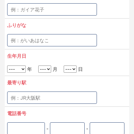
ふりがな
生年月日
年
月
日
最寄り駅
電話番号
-
-