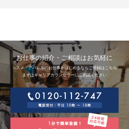
示、利用目的の通知、内容の訂正・追加または削除、利用停止、消去およ
び第三者提供の停止(以下、開示等という)に応じます。開示等に応ずる窓口
は、下記「当社の個人情報の取扱いに関する苦情、相談等の問合せ先」を
参照してください。
8.Webサイトにおける個人情報等の取扱いについて
8.1 クッキー（Cookie）、IPアドレス、webビーコンの利用ついて
当社は、当社が運営するWebサイトにおいて、クッキー（Cookie）、IPア
ドレス、webビーコンを次の目的で使用することがあります。
サーバーで発生した障害や問題の原因を突き止め解決するため、Webサイ
トや電子メール等の内容を改良するため、個人を特定できない状態で統計
資料として利用するため、ご本人は、インターネット閲覧ソフト（以下、
お仕事の紹介・ご相談はお気軽に
ブラウザーといいます）の設定でクッキーの受取りを拒否することによ
り、弊社によるクッキーおよびWebビーコンの利用を拒否することができ
コスメ・アパレルのお仕事をはじめるならご登録はこちら
ます。
8.2 Googleアナリティクスの利用について
まずはキャリアカウンセラーにご相談ください
当社は、当社サイトにおいて、その利用状況を把握するために、Googleア
ナリティクスを利用することがあります。Googleアナリティクスは、ファ
ーストパーティクッキーを利用して、弊社サイトへのアクセス情報を個人
を特定することなく収集します。
アクセス情報の収集方法および利用方法については、Googleアナリティク
スサービス利用規約およびGoogleプライバシーポリシーによって定められ
ています。
Googleアナリティクスについての詳細は、こちらをご参照ください。
http://www.google.com/analytics
9.個人情報の安全管理措置について