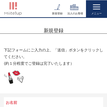
コ
ン
新規登録
法人のお客様
テ
ン
新規登録
ツ
へ
ス
下記フォームにご入力の上、「送信」ボタンをクリックし
キ
てください。
ッ
(約１分程度でご登録は完了いたします）
プ
お名前