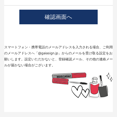
4.個人情報の第三者提供について
当社では、職業紹介を行う場合本人の同意を得た上で、個人情報を第三者
に提供します。
提供する目的、提供する個人情報の項目、提供の手段、当該情報の提供を
受ける者は以下の通りです。
(1)第三者に提供する目的･･･派遣業務、人材紹介
(2)提供する個人情報の項目･･･氏名､性別､住所､生年月日
(3)提供の手段又は方法･･･直接書面、FAX、メール
(4)当該情報の提供を受ける者の種類、属性･･･人材派遣業種、当社に人材
スマートフォン・携帯電話のメールアドレスを入力される場合、ご利用
紹介を依頼した者
(5)取得方法･･･求職者様より手渡しにて取得
のメールアドレスへ「@gaiasign.jp」からのメールを受け取る設定をお
※本人から個人情報の提供停止の求めがあった場合、第3者への提供を停止
願いします。設定いただかないと、登録確認メール、その他の連絡メー
します。個人情報の提供を停止する場合は、「個人情報問合せ窓口」まで
ルが届かない場合がございます。
お問い合わせください。
5.個人情報の取扱いの委託について
取得した個人情報の取扱いの全部又は、一部を委託することはありませ
ん。
6.個人情報を与えなかった場合に生じる結果
個人情報を与えることは任意です。個人情報に関する情報の一部をご提供
いただけない場合は、採用選考の対象外となる場合がございますので、ご
了承ください。また、これによりご本人様が被った損害（逸失利益を含
む）、不利益等について、当社は何らの賠償責任等を負いません。
7.開示対象個人情報の開示等および問い合わせ窓口について
ご本人からの求めにより、当社が保有する開示対象個人情報に関する開