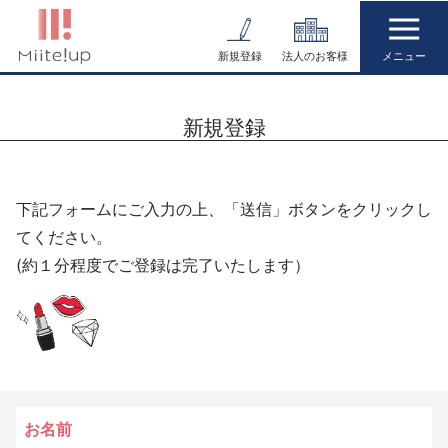
コ
ン
新規登録
法人のお客様
テ
ン
新規登録
ツ
へ
ス
下記フォームにご入力の上、「送信」ボタンをクリックし
キ
てください。
ッ
(約１分程度でご登録は完了いたします）
プ
お名前