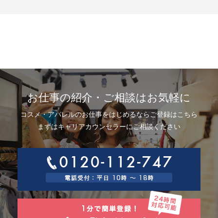
示、利用目的の通知、内容の訂正・追加または削除、利用停止、消去およ
び第三者提供の停止(以下、開示等という)に応じます。開示等に応ずる窓口
は、下記「当社の個人情報の取扱いに関する苦情、相談等の問合せ先」を
参照してください。
8.Webサイトにおける個人情報等の取扱いについて
8.1 クッキー（Cookie）、IPアドレス、webビーコンの利用ついて
当社は、当社が運営するWebサイトにおいて、クッキー（Cookie）、IPア
ドレス、webビーコンを次の目的で使用することがあります。
サーバーで発生した障害や問題の原因を突き止め解決するため、Webサイ
トや電子メール等の内容を改良するため、個人を特定できない状態で統計
資料として利用するため、ご本人は、インターネット閲覧ソフト（以下、
お仕事の紹介・ご相談はお気軽に
ブラウザーといいます）の設定でクッキーの受取りを拒否することによ
り、弊社によるクッキーおよびWebビーコンの利用を拒否することができ
コスメ・アパレルのお仕事をはじめるならご登録はこちら
ます。
8.2 Googleアナリティクスの利用について
まずはキャリアカウンセラーにご相談ください
当社は、当社サイトにおいて、その利用状況を把握するために、Googleア
ナリティクスを利用することがあります。Googleアナリティクスは、ファ
ーストパーティクッキーを利用して、弊社サイトへのアクセス情報を個人
を特定することなく収集します。
アクセス情報の収集方法および利用方法については、Googleアナリティク
スサービス利用規約およびGoogleプライバシーポリシーによって定められ
ています。
Googleアナリティクスについての詳細は、こちらをご参照ください。
http://www.google.com/analytics
9.個人情報の安全管理措置について