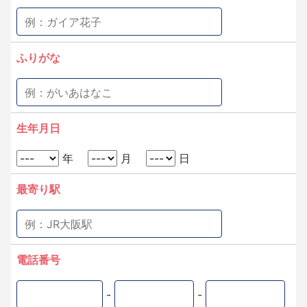
ふりがな
生年月日
年
月
日
最寄り駅
電話番号
-
-