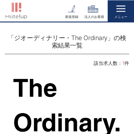
コ
ン
新規登録
法人のお客様
テ
ン
「ジオーディナリー・The Ordinary」の検
ツ
索結果一覧
へ
ス
キ
該当求人数：
1
件
ッ
プ