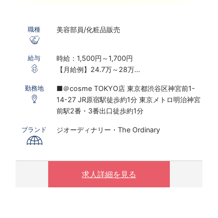
美容部員/化粧品販売
職種
時給：1,500円～1,700円
給与
【月給例】24.7万～28万
※実働7.5ｈ×22日勤務の場合
■＠cosme TOKYO店 東京都渋谷区神宮前1-
勤務地
※経験者は1,600円～
14-27 JR原宿駅徒歩約1分 東京メトロ明治神宮
※研修期間あり
前駅2番・3番出口徒歩約1分
※時給は経験・スキルにより決定いたします。
※配属先は適正やスキルにより変更になる場合
ジオーディナリー・The Ordinary
ブランド
がございます。
〇下記の場合は、割増した時給をお支払いしま
す。
求人詳細を見る
※ 実働8時間以上は1.25倍
※ 夜10時以降は1.25倍