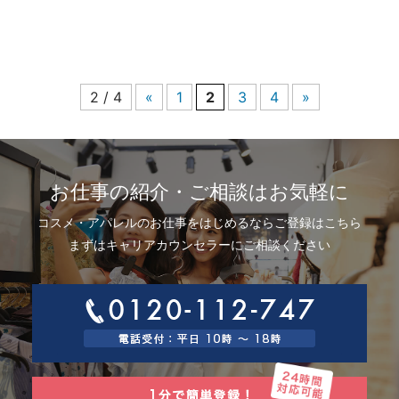
【月給例 2023年7月度実績】
50.4万円／入社3年目／26歳／SV兼店長（月
給32万円＋手当＋インセンティブ）
29.8万円／入社3ヵ月／22歳／新卒入社 （月給
23万円＋手当＋インセンティブ）
2 / 4
«
1
2
3
4
»
お仕事の紹介・ご相談はお気軽に
コスメ・アパレルのお仕事をはじめるならご登録はこちら
まずはキャリアカウンセラーにご相談ください