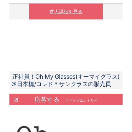
残業時間は、11～12時間/月(2021年度実績）
求人詳細を見る
【月給例 2023年7月度実績】
50.4万円／入社3年目／26歳／SV兼店長（月
給32万円＋手当＋インセンティブ）
29.8万円／入社3ヵ月／22歳／新卒入社 （月給
23万円＋手当＋インセンティブ）
正社員！Oh My Glasses(オーマイグラス)
＠日本橋/コレド＊サングラスの販売員
応募する
クイックエントリー