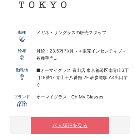
メガネ・サングラスの販売スタッフ
職種
月給：23.5万円/月～＋販売インセンティブ＋
給与
各種手当
※研修期間あり
■オーマイグラス 青山店 東京都港区南青山3丁
勤務地
目18番17 青山十八番館 2F 表参道駅 A4出口す
※インセンティブ2023年度上期実績：販売職全
ぐ
体平均：月額23,610円、店長以上平均：月額
72,703円
オーマイグラス・Oh My Glasses
ブランド
※固定残業代30時間～45時間分相当／月を含む
(残業がない場合も支給し、相当時間を超過する
場合は別途支給する）
※販売員平均残業時間は6～9時間/月、店長平均
求人詳細を見る
残業時間は、11～12時間/月(2021年度実績）