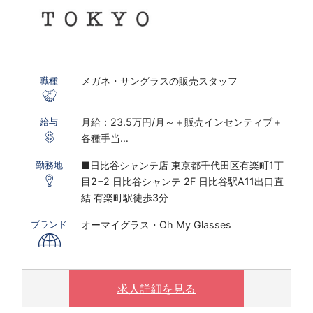
メガネ・サングラスの販売スタッフ
職種
月給：23.5万円/月～＋販売インセンティブ＋
給与
各種手当
※研修期間あり
■日比谷シャンテ店 東京都千代田区有楽町1丁
勤務地
目2−2 日比谷シャンテ 2F 日比谷駅A11出口直
※インセンティブ2023年度上期実績：販売職全
結 有楽町駅徒歩3分
体平均：月額23,610円、店長以上平均：月額
72,703円
オーマイグラス・Oh My Glasses
ブランド
※固定残業代30時間～45時間分相当／月を含む
(残業がない場合も支給し、相当時間を超過する
場合は別途支給する）
※販売員平均残業時間は6～9時間/月、店長平均
求人詳細を見る
残業時間は、11～12時間/月(2021年度実績）