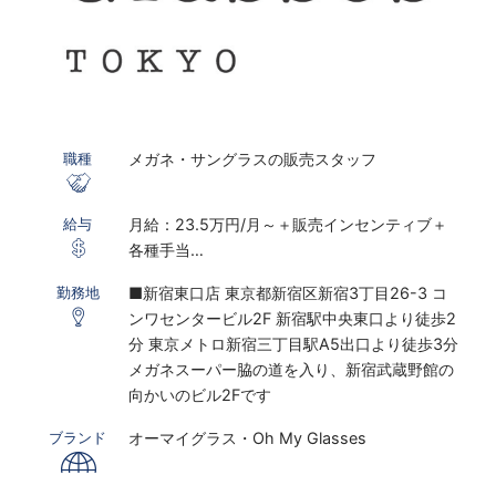
メガネ・サングラスの販売スタッフ
職種
月給：23.5万円/月～＋販売インセンティブ＋
給与
各種手当
※研修期間あり
■新宿東口店 東京都新宿区新宿3丁目26-3 コ
勤務地
ンワセンタービル2F 新宿駅中央東口より徒歩2
※インセンティブ2023年度上期実績：販売職全
分 東京メトロ新宿三丁目駅A5出口より徒歩3分
体平均：月額23,610円、店長以上平均：月額
メガネスーパー脇の道を入り、新宿武蔵野館の
72,703円
向かいのビル2Fです
※固定残業代30時間～45時間分相当／月を含む
(残業がない場合も支給し、相当時間を超過する
オーマイグラス・Oh My Glasses
ブランド
場合は別途支給する）
※販売員平均残業時間は6～9時間/月、店長平均