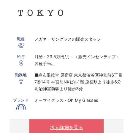
メガネ・サングラスの販売スタッフ
職種
月給：23.5万円/月～＋販売インセンティブ＋
給与
各種手当
※研修期間あり
■麻布眼鏡堂 原宿店 東京都渋谷区神宮前6丁目
勤務地
7番14号 神宮前NKビル1階 原宿駅より徒歩6分
※インセンティブ2023年度上期実績：販売職全
明治神宮前駅より徒歩3分
体平均：月額23,610円、店長以上平均：月額
72,703円
オーマイグラス・Oh My Glasses
ブランド
※固定残業代30時間～45時間分相当／月を含む
(残業がない場合も支給し、相当時間を超過する
場合は別途支給する）
※販売員平均残業時間は6～9時間/月、店長平均
求人詳細を見る
残業時間は、11～12時間/月(2021年度実績）