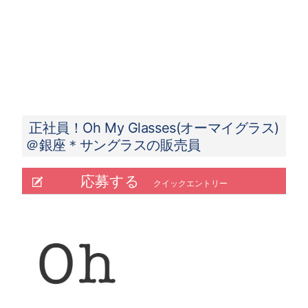
【月給例 2023年7月度実績】
50.4万円／入社3年目／26歳／SV兼店長（月
給32万円＋手当＋インセンティブ）
29.8万円／入社3ヵ月／22歳／新卒入社 （月給
23万円＋手当＋インセンティブ）
正社員！Oh My Glasses(オーマイグラス)
＠銀座＊サングラスの販売員
応募する
クイックエントリー