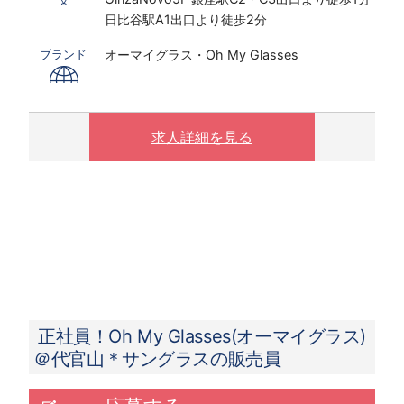
※インセンティブ2023年度上期実績：販売職全
日比谷駅A1出口より徒歩2分
体平均：月額23,610円、店長以上平均：月額
72,703円
オーマイグラス・Oh My Glasses
ブランド
※固定残業代30時間～45時間分相当／月を含む
(残業がない場合も支給し、相当時間を超過する
場合は別途支給する）
※販売員平均残業時間は6～9時間/月、店長平均
求人詳細を見る
残業時間は、11～12時間/月(2021年度実績）
【月給例 2023年7月度実績】
50.4万円／入社3年目／26歳／SV兼店長（月
給32万円＋手当＋インセンティブ）
29.8万円／入社3ヵ月／22歳／新卒入社 （月給
23万円＋手当＋インセンティブ）
正社員！Oh My Glasses(オーマイグラス)
＠代官山＊サングラスの販売員