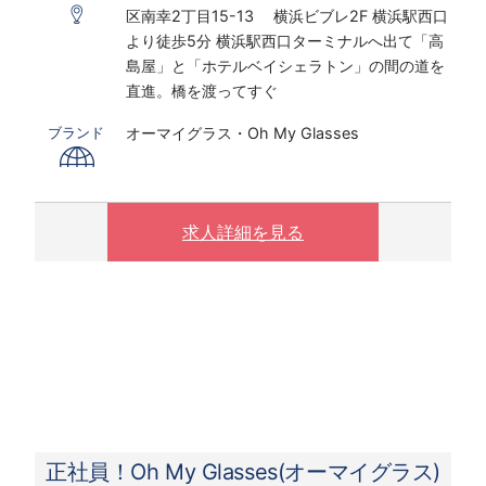
区南幸2丁目15-13 横浜ビブレ2F 横浜駅西口
※時給は能力経験により変動する可能性がござ
より徒歩5分 横浜駅西口ターミナルへ出て「高
います
島屋」と「ホテルベイシェラトン」の間の道を
直進。橋を渡ってすぐ
〇下記の場合は、割増した時給をお支払いしま
す。
オーマイグラス・Oh My Glasses
ブランド
※ 実働8時間以上は1.25倍
※ 夜10時以降は1.25倍
求人詳細を見る
正社員！Oh My Glasses(オーマイグラス)