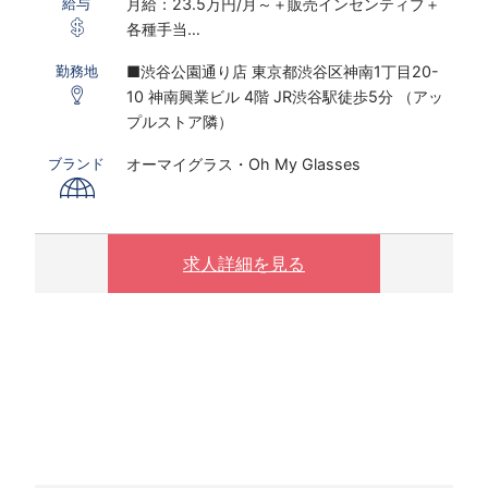
月給：23.5万円/月～＋販売インセンティブ＋
給与
各種手当
※研修期間あり
■渋谷公園通り店 東京都渋谷区神南1丁目20-
勤務地
10 神南興業ビル 4階 JR渋谷駅徒歩5分 （アッ
※インセンティブ2023年度上期実績：販売職全
プルストア隣）
体平均：月額23,610円、店長以上平均：月額
72,703円
オーマイグラス・Oh My Glasses
ブランド
※固定残業代30時間～45時間分相当／月を含む
(残業がない場合も支給し、相当時間を超過する
場合は別途支給する）
※販売員平均残業時間は6～9時間/月、店長平均
求人詳細を見る
残業時間は、11～12時間/月(2021年度実績）
【月給例 2023年7月度実績】
50.4万円／入社3年目／26歳／SV兼店長（月
給32万円＋手当＋インセンティブ）
29.8万円／入社3ヵ月／22歳／新卒入社 （月給
23万円＋手当＋インセンティブ）