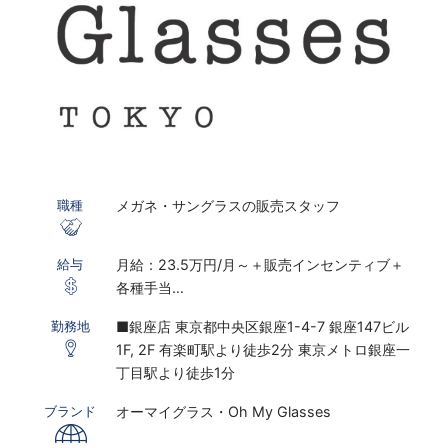
メガネ・サングラスの販売スタッフ
職種
月給：23.5万円/月～＋販売インセンティブ＋
給与
各種手当
※研修期間あり
■銀座店 東京都中央区銀座1-4-7 銀座147ビル
勤務地
1F, 2F 有楽町駅より徒歩2分 東京メトロ銀座一
※インセンティブ2023年度上期実績：販売職全
丁目駅より徒歩1分
体平均：月額23,610円、店長以上平均：月額
72,703円
オーマイグラス・Oh My Glasses
ブランド
※固定残業代30時間～45時間分相当／月を含む