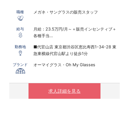
メガネ・サングラスの販売スタッフ
職種
月給：23.5万円/月～＋販売インセンティブ＋
給与
各種手当
※研修期間あり
■代官山店 東京都渋谷区恵比寿西1-34-28 東
勤務地
急東横線代官山駅より徒歩1分
※インセンティブ2023年度上期実績：販売職全
体平均：月額23,610円、店長以上平均：月額
オーマイグラス・Oh My Glasses
ブランド
72,703円
※固定残業代30時間～45時間分相当／月を含む
(残業がない場合も支給し、相当時間を超過する
場合は別途支給する）
求人詳細を見る
※販売員平均残業時間は6～9時間/月、店長平均
残業時間は、11～12時間/月(2021年度実績）
【月給例 2023年7月度実績】
50.4万円／入社3年目／26歳／SV兼店長（月
給32万円＋手当＋インセンティブ）