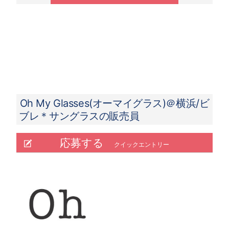
【月給例 2023年7月度実績】
50.4万円／入社3年目／26歳／SV兼店長（月
給32万円＋手当＋インセンティブ）
29.8万円／入社3ヵ月／22歳／新卒入社 （月給
23万円＋手当＋インセンティブ）
Oh My Glasses(オーマイグラス)＠横浜/ビ
ブレ＊サングラスの販売員
応募する
クイックエントリー