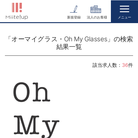
コ
ン
新規登録
法人のお客様
テ
ン
「オーマイグラス・Oh My Glasses」の検索
ツ
結果一覧
へ
ス
キ
該当求人数：
36
件
ッ
プ