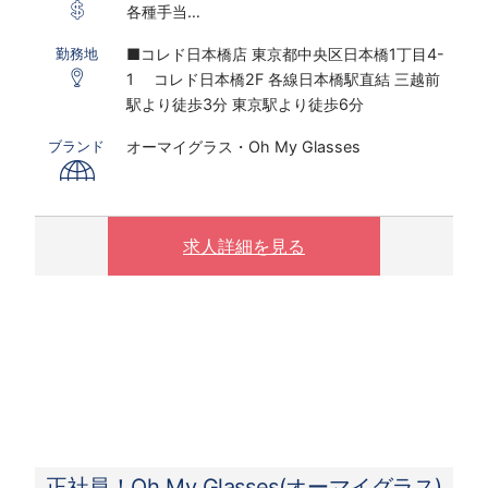
各種手当
※研修期間あり
■コレド日本橋店 東京都中央区日本橋1丁目4-
勤務地
1 コレド日本橋2F 各線日本橋駅直結 三越前
※インセンティブ2023年度上期実績：販売職全
駅より徒歩3分 東京駅より徒歩6分
体平均：月額23,610円、店長以上平均：月額
72,703円
オーマイグラス・Oh My Glasses
ブランド
※固定残業代30時間～45時間分相当／月を含む
(残業がない場合も支給し、相当時間を超過する
場合は別途支給する）
※販売員平均残業時間は6～9時間/月、店長平均
求人詳細を見る
残業時間は、11～12時間/月(2021年度実績）
【月給例 2023年7月度実績】
50.4万円／入社3年目／26歳／SV兼店長（月
給32万円＋手当＋インセンティブ）
29.8万円／入社3ヵ月／22歳／新卒入社 （月給
23万円＋手当＋インセンティブ）
正社員！Oh My Glasses(オーマイグラス)