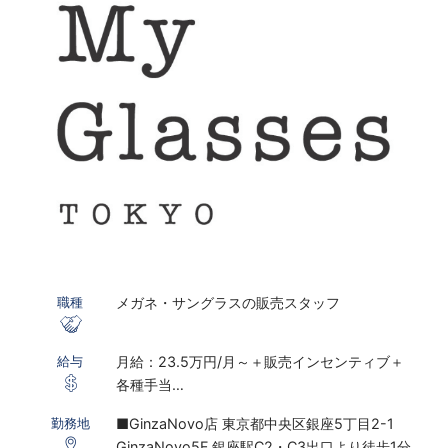
メガネ・サングラスの販売スタッフ
職種
月給：23.5万円/月～＋販売インセンティブ＋
給与
各種手当
※研修期間あり
■GinzaNovo店 東京都中央区銀座5丁目2-1
勤務地
GinzaNovo5F 銀座駅C2・C3出口より徒歩1分