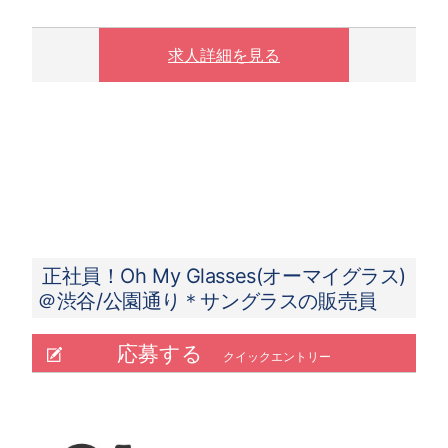
(残業がない場合も支給し、相当時間を超過する
場合は別途支給する）
※販売員平均残業時間は6～9時間/月、店長平均
求人詳細を見る
残業時間は、11～12時間/月(2021年度実績）
【月給例 2023年7月度実績】
50.4万円／入社3年目／26歳／SV兼店長（月
給32万円＋手当＋インセンティブ）
29.8万円／入社3ヵ月／22歳／新卒入社 （月給
23万円＋手当＋インセンティブ）
正社員！Oh My Glasses(オーマイグラス)
＠渋谷/公園通り＊サングラスの販売員
応募する
クイックエントリー