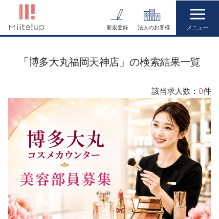
コ
ン
新規登録
法人のお客様
テ
ン
「博多大丸福岡天神店」の検索結果一覧
ツ
へ
ス
該当求人数：
0
件
キ
ッ
プ