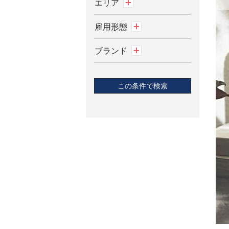
北海道
岩手県
アルバイト
宮城県
正社員
アイアム・Aíam
契約社員
茨城県
派遣
アクセーヌ・
栃木県
ACSEINE
群馬県
アグ・UGG®
埼玉県
アスレティア・
athletia
千葉県
アテニア・Attenir
東京都
アディクション・
神奈川県
ADDICTION
新潟県
アナスタシア ミア
レ・ANASTASIA