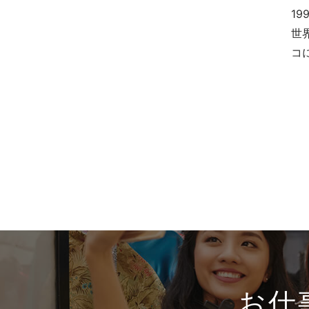
富山県
MIARAY
1
世
石川県
アニュアンス・
anuans
コ
福井県
アルビオン・
ALBION
長野県
アヴェダ・AVEDA
岐阜県
アールエムケー・
静岡県
RMK
愛知県
アーレス・AHRES
三重県
イソップ・Aesop
滋賀県
イプサ・IPSA
京都府
イロイク・IROIKU
大阪府
インフェイシャス・
INFACIOUS
兵庫県
お仕