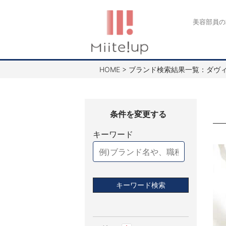
コ
ン
美容部員の
テ
ン
ツ
HOME
>
ブランド検索結果一覧：ダヴィネ
へ
ス
キ
ッ
プ
キーワード