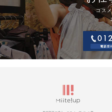
イヴ・サンローラン
奈良県
ボーテ/Yves Saint
Laurent Beauté
コス
和歌山県
ウカ・uka
鳥取県
ウビクエ・UBIQUE
島根県
エスティローダー・
岡山県
ESTEE LAUDER
広島県
エトヴォス・ETVOS
山口県
エピステーム・
episteme
徳島県
エムアイエムシー・
香川県
MIMC
愛媛県
エルメスビューテ
ィ・HERMES
高知県
BEAUTY
福岡県
エレガンス・
Elégance