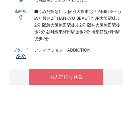
※実働7.5ｈ×22日勤務の場合
■うめだ阪急店 大阪府大阪市北区角田町8-7 う
勤務地
※研修期間あり
めだ阪急2F HANKYU BEAUTY JR大阪駅徒歩
※時給は経験・スキルにより決定いたします
2分 阪急大阪梅田駅徒歩2分 阪神大阪梅田駅徒
歩2分 谷町線東梅田駅徒歩2分 御堂筋線梅田駅
〇下記の場合は、割増した時給をお支払いしま
徒歩2分
す。
※ 実働8時間以上は1.25倍
アディクション・ADDICTION
ブランド
※ 夜10時以降は1.25倍
求人詳細を見る