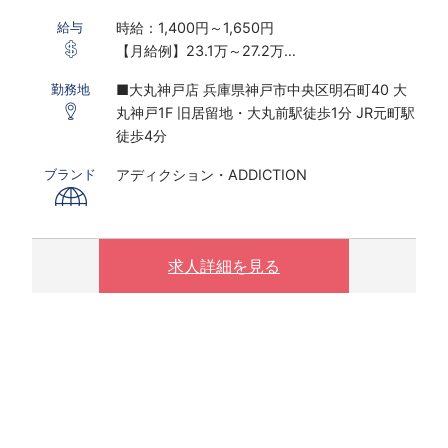
時給：1,400円～1,650円
給与
【月給例】23.1万～27.2万
※実働7.5ｈ×22日勤務の場合
■大丸神戸店 兵庫県神戸市中央区明石町40 大
勤務地
※研修期間あり
丸神戸1F 旧居留地・大丸前駅徒歩1分 JR元町駅
※時給は経験・スキルにより決定いたします
徒歩4分
〇下記の場合は、割増した時給をお支払いしま
アディクション・ADDICTION
ブランド
す。
※ 実働8時間以上は1.25倍
※ 夜10時以降は1.25倍
求人詳細を見る