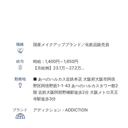
国産メイクアップブランド／化粧品販売員
職種
時給：1,400円～1,650円
給与
【月給例】23.1万～27.2万
※実働7.5ｈ×22日勤務の場合
■ あべのハルカス近鉄本店 大阪府大阪市阿倍
勤務地
※研修期間あり
野区阿倍野筋1-1-43 あべのハルカスタワー館2
※時給は経験・スキルにより決定いたします
階 近鉄大阪阿部野橋駅徒歩2分 大阪メトロ天王
寺駅徒歩3分
〇下記の場合は、割増した時給をお支払いしま
す。
アディクション・ADDICTION
ブランド
※ 実働8時間以上は1.25倍
※ 夜10時以降は1.25倍