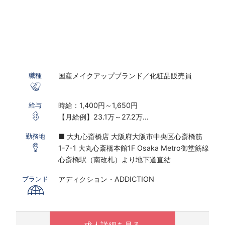
国産メイクアップブランド／化粧品販売員
職種
時給：1,400円～1,650円
給与
【月給例】23.1万～27.2万
※実働7.5ｈ×22日勤務の場合
■ 大丸心斎橋店 大阪府大阪市中央区心斎橋筋
勤務地
※研修期間あり
1-7-1 大丸心斎橋本館1F Osaka Metro御堂筋線
※時給は経験・スキルにより決定いたします
心斎橋駅（南改札）より地下道直結
〇下記の場合は、割増した時給をお支払いしま
アディクション・ADDICTION
ブランド
す。
※ 実働8時間以上は1.25倍
※ 夜10時以降は1.25倍
求人詳細を見る