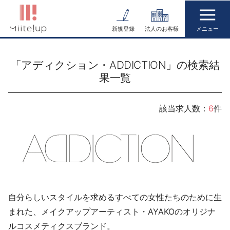
コ
ン
新規登録
法人のお客様
テ
ン
「アディクション・ADDICTION」の検索結
ツ
果一覧
へ
ス
キ
該当求人数：
6
件
ッ
プ
自分らしいスタイルを求めるすべての女性たちのために生
まれた、メイクアップアーティスト・AYAKOのオリジナ
ルコスメティクスブランド。