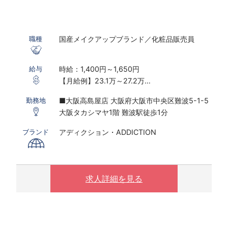
国産メイクアップブランド／化粧品販売員
職種
時給：1,400円～1,650円
給与
【月給例】23.1万～27.2万
※実働7.5ｈ×22日勤務の場合
■大阪高島屋店 大阪府大阪市中央区難波5-1-5
勤務地
※研修期間あり
大阪タカシマヤ1階 難波駅徒歩1分
※時給は経験・スキルにより決定いたします
アディクション・ADDICTION
ブランド
〇下記の場合は、割増した時給をお支払いしま
す。
※ 実働8時間以上は1.25倍
※ 夜10時以降は1.25倍
求人詳細を見る