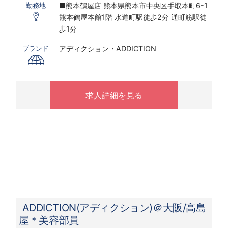
■熊本鶴屋店 熊本県熊本市中央区手取本町6-1
勤務地
※研修期間あり
熊本鶴屋本館1階 水道町駅徒歩2分 通町筋駅徒
※時給は経験・スキルにより決定いたします
歩1分
〇下記の場合は、割増した時給をお支払いしま
アディクション・ADDICTION
ブランド
す。
※ 実働8時間以上は1.25倍
※ 夜10時以降は1.25倍
求人詳細を見る
ADDICTION(アディクション)＠大阪/高島
屋＊美容部員