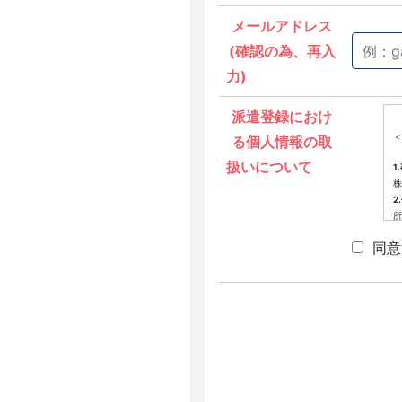
メールアドレス
(確認の為、再入
力)
派遣登録におけ
＜
る個人情報の取
扱いについて
1
株
2
所
3
同意
派
4
当
提
(
(
(
(
(
※