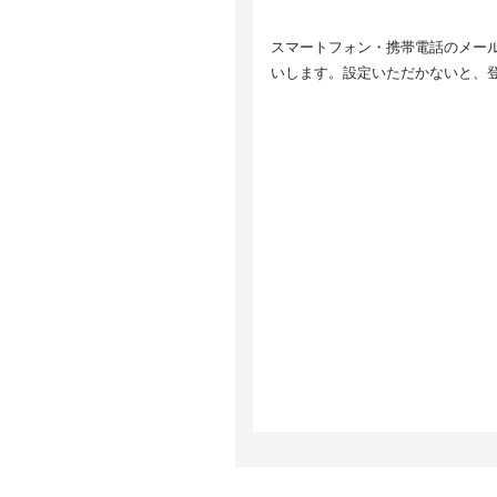
せ
5
スマートフォン・携帯電話のメールア
取
6
いします。設定いただかないと、
個
ま
等
7
ご
止
情
8
8
当
す
サ
い
取
8
当
ク
ア
っ
G
h