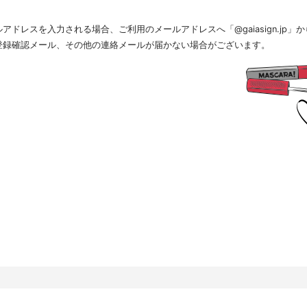
窓口」までお問い合わせください。
.個人情報の取扱いの委託について
ドレスを入力される場合、ご利用のメールアドレスへ「@gaiasign.jp
得した個人情報の取扱いの全部又は、一部を委託することはありません。
.個人情報を与えなかった場合に生じる結果
登録確認メール、その他の連絡メールが届かない場合がございます。
人情報を与えることは任意です。個人情報に関する情報の一部をご提供いただけない場合は、採用
すので、ご了承ください。また、これによりご本人様が被った損害（逸失利益を含む）、不利益等
を負いません。
.開示対象個人情報の開示等および問い合わせ窓口について
本人からの求めにより、当社が保有する開示対象個人情報に関する開示、利用目的の通知、内容の
、消去および第三者提供の停止(以下、開示等という)に応じます。開示等に応ずる窓口は、下記「
、相談等の問合せ先」を参照してください。
.Webサイトにおける個人情報等の取扱いについて
.1 クッキー（Cookie）、IPアドレス、webビーコンの利用ついて
社は、当社が運営するWebサイトにおいて、クッキー（Cookie）、IPアドレス、webビーコンを
。
ーバーで発生した障害や問題の原因を突き止め解決するため、Webサイトや電子メール等の内容を
状態で統計資料として利用するため、ご本人は、インターネット閲覧ソフト（以下、ブラウザーと
りを拒否することにより、弊社によるクッキーおよびWebビーコンの利用を拒否することができま
.2 Googleアナリティクスの利用について
社は、当社サイトにおいて、その利用状況を把握するために、Googleアナリティクスを利用すること
スは、ファーストパーティクッキーを利用して、弊社サイトへのアクセス情報を個人を特定するこ
クセス情報の収集方法および利用方法については、Googleアナリティクスサービス利用規約およびG
て定められています。
oogleアナリティクスについての詳細は、こちらをご参照ください。
ttp://www.google.com/analytics