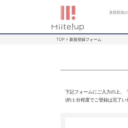
コ
ン
美容部員の
テ
ン
ツ
TOP
>
新規登録フォーム
へ
ス
キ
ッ
プ
下記フォームにご入力の上、
(約１分程度でご登録は完了い