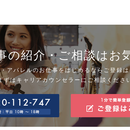
.個人情報の安全管理措置について
得した個人情報については、漏洩、減失またはき損の防止と是正、その他個人情報の安全管理のた
。
0.個人情報保護方針
社ホームページの個人情報保護方針をご覧下さい。 https://www.gaiasign.co.jp
1.当社の個人情報の取扱いに関する苦情、相談等の問合せ先
口の名称 ：個人情報問合せ窓口
絡先 住所 ：神戸市中央区東川崎町1-7-4
話/FAX ：078-380-0360/078-360-3308
事の紹介・ご相談はお
子メール：support@gaiasign.jp
メ・アパレルのお仕事をはじめるならご登録は
まずはキャリアカウンセラーにご相談くださ