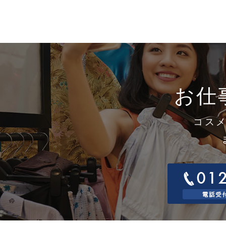
9
取
す
1
当
1
窓
連
電
お仕
電
コス