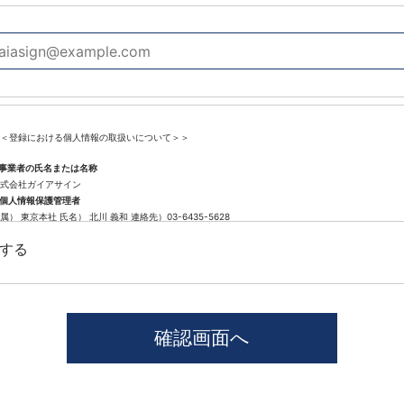
＜登録における個人情報の取扱いについて＞＞
.事業者の氏名または名称
式会社ガイアサイン
.個人情報保護管理者
属） 東京本社 氏名） 北川 義和 連絡先）03-6435-5628
.個人情報の利用目的
する
遣登録に係わる業務に利用するため（派遣登録に関する情報提供、採用可否判断、派遣業務に関す
.個人情報の第三者提供について
社では、職業紹介を行う場合本人の同意を得た上で、個人情報を第三者に提供します。
供する目的、提供する個人情報の項目、提供の手段、当該情報の提供を受ける者は以下の通りです
1)第三者に提供する目的･･･派遣業務、人材紹介
2)提供する個人情報の項目･･･氏名､性別､住所､生年月日
3)提供の手段又は方法･･･直接書面、FAX、メール
4)当該情報の提供を受ける者の種類、属性･･･人材派遣業種、当社に人材紹介を依頼した者
5)取得方法･･･求職者様より手渡しにて取得
本人から個人情報の提供停止の求めがあった場合、第3者への提供を停止します。個人情報の提供を