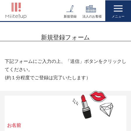
コ
ン
新規登録
法人のお客様
テ
ン
新規登録フォーム
ツ
へ
ス
下記フォームにご入力の上、「送信」ボタンをクリックし
キ
てください。
ッ
(約１分程度でご登録は完了いたします）
プ
お名前