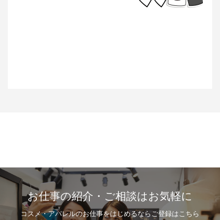
了承ください。また、これによりご本人様が被った損害（逸失利益を含
む）、不利益等について、当社は何らの賠償責任等を負いません。
7.開示対象個人情報の開示等および問い合わせ窓口について
ご本人からの求めにより、当社が保有する開示対象個人情報に関する開
示、利用目的の通知、内容の訂正・追加または削除、利用停止、消去およ
び第三者提供の停止(以下、開示等という)に応じます。開示等に応ずる窓口
は、下記「当社の個人情報の取扱いに関する苦情、相談等の問合せ先」を
参照してください。
8.Webサイトにおける個人情報等の取扱いについて
8.1 クッキー（Cookie）、IPアドレス、webビーコンの利用ついて
当社は、当社が運営するWebサイトにおいて、クッキー（Cookie）、IPア
ドレス、webビーコンを次の目的で使用することがあります。
サーバーで発生した障害や問題の原因を突き止め解決するため、Webサイ
トや電子メール等の内容を改良するため、個人を特定できない状態で統計
資料として利用するため、ご本人は、インターネット閲覧ソフト（以下、
ブラウザーといいます）の設定でクッキーの受取りを拒否することによ
り、弊社によるクッキーおよびWebビーコンの利用を拒否することができ
ます。
8.2 Googleアナリティクスの利用について
当社は、当社サイトにおいて、その利用状況を把握するために、Googleア
ナリティクスを利用することがあります。Googleアナリティクスは、ファ
お仕事の紹介・ご相談はお気軽に
ーストパーティクッキーを利用して、弊社サイトへのアクセス情報を個人
を特定することなく収集します。
アクセス情報の収集方法および利用方法については、Googleアナリティク
コスメ・アパレルのお仕事をはじめるならご登録はこちら