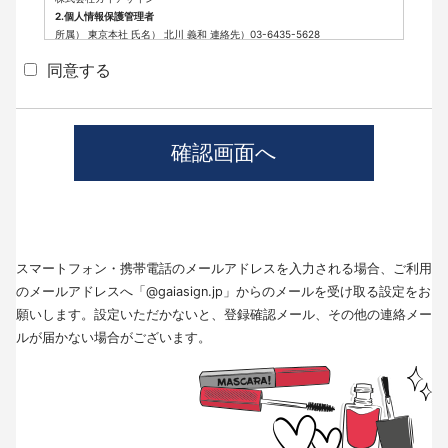
2.個人情報保護管理者
所属） 東京本社 氏名） 北川 義和 連絡先）03-6435-5628
3.個人情報の利用目的
同意する
派遣登録に係わる業務に利用するため（派遣登録に関する情報提供、採用
可否判断、派遣業務に関する連絡など）
4.個人情報の第三者提供について
当社では、職業紹介を行う場合本人の同意を得た上で、個人情報を第三者
に提供します。
提供する目的、提供する個人情報の項目、提供の手段、当該情報の提供を
受ける者は以下の通りです。
(1)第三者に提供する目的･･･派遣業務、人材紹介
(2)提供する個人情報の項目･･･氏名､性別､住所､生年月日
(3)提供の手段又は方法･･･直接書面、FAX、メール
(4)当該情報の提供を受ける者の種類、属性･･･人材派遣業種、当社に人材
スマートフォン・携帯電話のメールアドレスを入力される場合、ご利用
紹介を依頼した者
(5)取得方法･･･求職者様より手渡しにて取得
のメールアドレスへ「@gaiasign.jp」からのメールを受け取る設定をお
※本人から個人情報の提供停止の求めがあった場合、第3者への提供を停止
願いします。設定いただかないと、登録確認メール、その他の連絡メー
します。個人情報の提供を停止する場合は、「個人情報問合せ窓口」まで
ルが届かない場合がございます。
お問い合わせください。
5.個人情報の取扱いの委託について
取得した個人情報の取扱いの全部又は、一部を委託することはありませ
ん。
6.個人情報を与えなかった場合に生じる結果
個人情報を与えることは任意です。個人情報に関する情報の一部をご提供
いただけない場合は、採用選考の対象外となる場合がございますので、ご