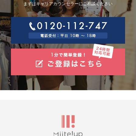
スサービス利用規約およびGoogleプライバシーポリシーによって定められ
まずはキャリアカウンセラーにご相談ください
ています。
Googleアナリティクスについての詳細は、こちらをご参照ください。
http://www.google.com/analytics
9.個人情報の安全管理措置について
取得した個人情報については、漏洩、減失またはき損の防止と是正、その
他個人情報の安全管理のために必要かつ適切な措置を講じます。
10.個人情報保護方針
当社ホームページの個人情報保護方針をご覧下さい。 https://www.gaiasig
n.co.jp
11.当社の個人情報の取扱いに関する苦情、相談等の問合せ先
窓口の名称 ：個人情報問合せ窓口
連絡先 住所 ：神戸市中央区東川崎町1-7-4
電話/FAX ：078-380-0360/078-360-3308
電子メール：support@gaiasign.jp