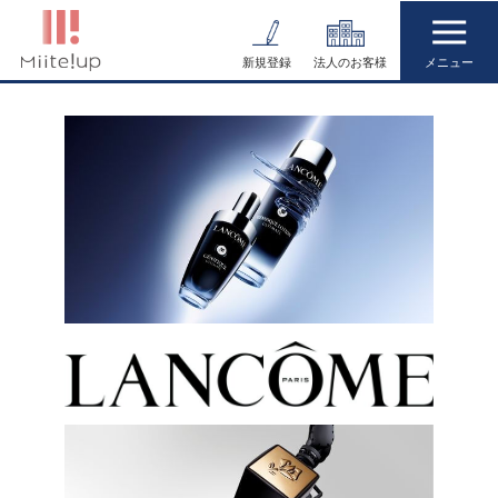
コ
ン
新規登録
法人のお客様
テ
ン
ツ
へ
ス
キ
ッ
プ