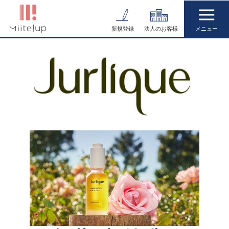
コ
ン
新規登録
法人のお客様
テ
ン
ツ
へ
ス
キ
ッ
プ