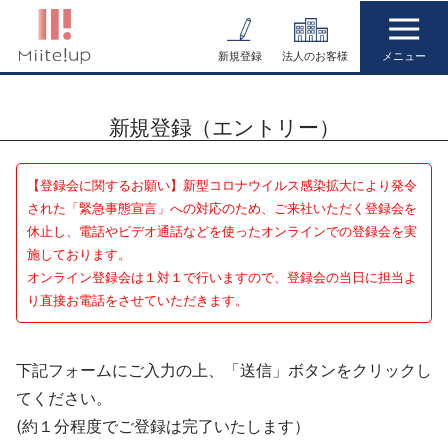
コ
ン
新規登録
法人のお客様
テ
ン
新規登録（エントリー）
ツ
へ
ス
【登録会に関するお願い】新型コロナウイルス感染拡大により発令
キ
された「緊急事態宣言」への対応のため、ご来社いただく登録会を
休止し、電話やビデオ通話などを使ったオンラインでの登録会を実
ッ
施しております。
プ
オンライン登録会は１対１で行いますので、登録会の当日に担当よ
り直接お電話をさせていただきます。
下記フォームにご入力の上、「送信」ボタンをクリックし
てください。
(約１分程度でご登録は完了いたします）