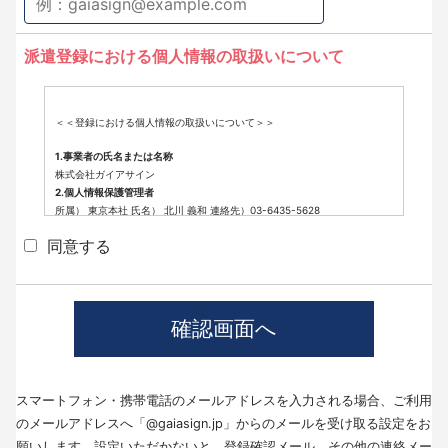
派遣登録における個人情報の取扱いについて
＜＜登録における個人情報の取扱いについて＞＞
1.事業者の氏名または名称
株式会社ガイアサイン
2.個人情報保護管理者
所属） 東京本社 氏名） 北川 義和 連絡先）03-6435-5628
3.個人情報の利用目的
同意する
派遣登録に係わる業務に利用するため（派遣登録に関する情報提供、採用
可否判断、派遣業務に関する連絡など）
4.個人情報の第三者提供について
当社では、職業紹介を行う場合本人の同意を得た上で、個人情報を第三者
に提供します。
提供する目的、提供する個人情報の項目、提供の手段、当該情報の提供を
受ける者は以下の通りです。
(1)第三者に提供する目的･･･派遣業務、人材紹介
(2)提供する個人情報の項目･･･氏名､性別､住所､生年月日
スマートフォン・携帯電話のメールアドレスを入力される場合、ご利用
(3)提供の手段又は方法･･･直接書面、FAX、メール
のメールアドレスへ「@gaiasign.jp」からのメールを受け取る設定をお
(4)当該情報の提供を受ける者の種類、属性･･･人材派遣業種、当社に人材
紹介を依頼した者
願いします。設定いただかないと、登録確認メール、その他の連絡メー