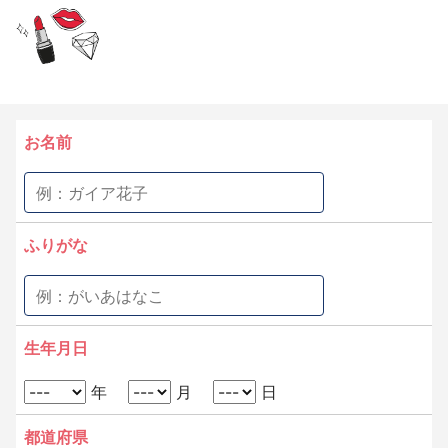
お名前
ふりがな
生年月日
年
月
日
都道府県