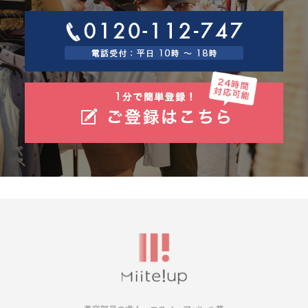
ブラウザーといいます）の設定でクッキーの受取りを拒否することによ
り、弊社によるクッキーおよびWebビーコンの利用を拒否することができ
ます。
8.2 Googleアナリティクスの利用について
当社は、当社サイトにおいて、その利用状況を把握するために、Googleア
ナリティクスを利用することがあります。Googleアナリティクスは、ファ
ーストパーティクッキーを利用して、弊社サイトへのアクセス情報を個人
を特定することなく収集します。
アクセス情報の収集方法および利用方法については、Googleアナリティク
スサービス利用規約およびGoogleプライバシーポリシーによって定められ
ています。
Googleアナリティクスについての詳細は、こちらをご参照ください。
http://www.google.com/analytics
9.個人情報の安全管理措置について
取得した個人情報については、漏洩、減失またはき損の防止と是正、その
他個人情報の安全管理のために必要かつ適切な措置を講じます。
10.個人情報保護方針
当社ホームページの個人情報保護方針をご覧下さい。 https://www.gaiasig
n.co.jp
11.当社の個人情報の取扱いに関する苦情、相談等の問合せ先
窓口の名称 ：個人情報問合せ窓口
連絡先 住所 ：神戸市中央区東川崎町1-7-4
電話/FAX ：078-380-0360/078-360-3308
電子メール：support@gaiasign.jp