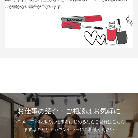
(5)取得方法･･･求職者様より手渡しにて取得
ルが届かない場合がございます。
※本人から個人情報の提供停止の求めがあった場合、第3者への提供を停止
します。個人情報の提供を停止する場合は、「個人情報問合せ窓口」まで
お問い合わせください。
5.個人情報の取扱いの委託について
取得した個人情報の取扱いの全部又は、一部を委託することはありませ
ん。
6.個人情報を与えなかった場合に生じる結果
個人情報を与えることは任意です。個人情報に関する情報の一部をご提供
いただけない場合は、採用選考の対象外となる場合がございますので、ご
了承ください。また、これによりご本人様が被った損害（逸失利益を含
む）、不利益等について、当社は何らの賠償責任等を負いません。
7.開示対象個人情報の開示等および問い合わせ窓口について
ご本人からの求めにより、当社が保有する開示対象個人情報に関する開
示、利用目的の通知、内容の訂正・追加または削除、利用停止、消去およ
び第三者提供の停止(以下、開示等という)に応じます。開示等に応ずる窓口
は、下記「当社の個人情報の取扱いに関する苦情、相談等の問合せ先」を
参照してください。
8.Webサイトにおける個人情報等の取扱いについて
お仕事の紹介・ご相談はお気軽に
8.1 クッキー（Cookie）、IPアドレス、webビーコンの利用ついて
当社は、当社が運営するWebサイトにおいて、クッキー（Cookie）、IPア
ドレス、webビーコンを次の目的で使用することがあります。
コスメ・アパレルのお仕事をはじめるならご登録はこちら
サーバーで発生した障害や問題の原因を突き止め解決するため、Webサイ
まずはキャリアカウンセラーにご相談ください
トや電子メール等の内容を改良するため、個人を特定できない状態で統計
資料として利用するため、ご本人は、インターネット閲覧ソフト（以下、