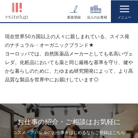
コ
ン
新規登録
法人のお客様
テ
ン
現在世界50カ国以上の人々に親しまれている、スイス発
ツ
のナチュラル・オーガニックブランド★
へ
ヨーロッパでは、自然医薬品メーカーとしても名高いヴェ
ス
レダ。化粧品においても薬と同じ厳格な基準を守り、健や
キ
かな暮らしのために、たゆまぬ研究開発によって、より高
ッ
品質な製品を世界中にお届けしています◎
プ
お仕事の紹介・ご相談はお気軽に
コスメ・アパレルのお仕事をはじめるならご登録はこちら